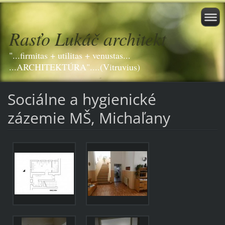
Rasťo Lukáč architekt
"...firmitas + utilitas + venustas...
...ARCHITEKTÚRA"....(Vitruvius)
Sociálne a hygienické
zázemie MŠ, Michaľany