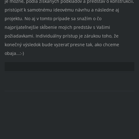
je možné, podľa získaných podkladov a predstáv o konštrukcii,
pristúpiť k samotnému ideovému návrhu a následne aj
projektu. No aj v tomto prípade sa snažím o čo
najprijateľnejšie skĺbenie mojich predstáv s Vašimi
požiadavkami. Individuálny prístup je zárukou toho, že
konečný výsledok bude vyzerať presne tak, ako chceme
obaja...:-)