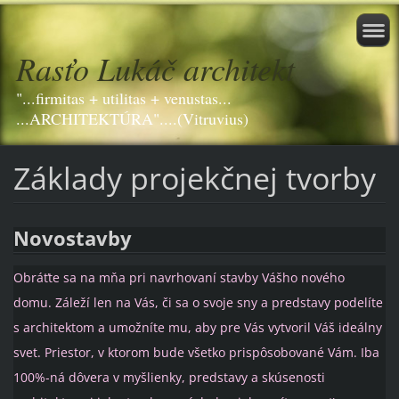
Rasťo Lukáč architekt
"...firmitas + utilitas + venustas...
...ARCHITEKTÚRA"....(Vitruvius)
Základy projekčnej tvorby
Novostavby
Obráťte sa na
m
ňa pri navrhovaní stavby Vášho nového
domu. Záleží len na Vás, či sa o svoje sny a predstavy podelíte
s architektom a umožníte mu, aby pre Vás vytvoril Váš ideálny
svet. Priestor, v ktorom bude všetko prispôsobované Vám. Iba
100%-ná dôvera v myšlienky, predstavy a skúsenosti