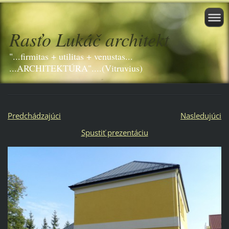
Rasťo Lukáč architekt
"...firmitas + utilitas + venustas...
...ARCHITEKTÚRA"....(Vitruvius)
Predchádzajúci
Nasledujúci
Spustiť prezentáciu