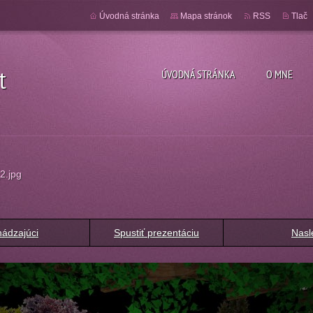
Úvodná stránka
Mapa stránok
RSS
Tlač
t
ÚVODNÁ STRÁNKA
O MNE
2.jpg
ádzajúci
Spustiť prezentáciu
Nasl