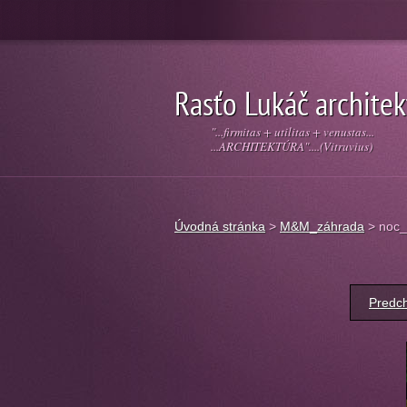
Rasťo Lukáč architek
"...firmitas + utilitas + venustas...
...ARCHITEKTÚRA"....(Vitruvius)
Úvodná stránka
>
M&M_záhrada
>
noc_
Predch