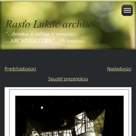
Rasťo Lukáč architekt
"...firmitas + utilitas + venustas...
...ARCHITEKTÚRA"....(Vitruvius)
Predchádzajúci
Nasledujúci
Spustiť prezentáciu